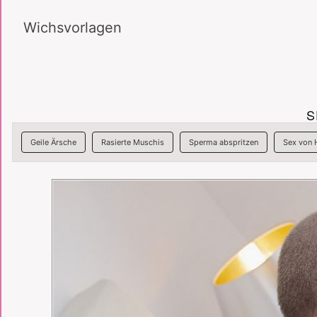
Wichsvorlagen
S
Geile Ärsche
Rasierte Muschis
Sperma abspritzen
Sex von 