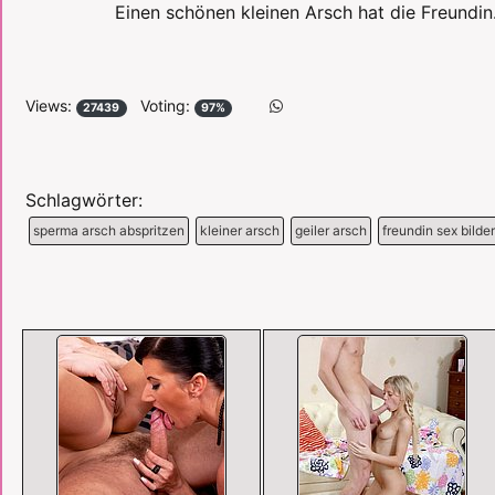
Einen schönen kleinen Arsch hat die Freundin
Views:
Voting:
27439
97%
Schlagwörter:
sperma arsch abspritzen
kleiner arsch
geiler arsch
freundin sex bilder