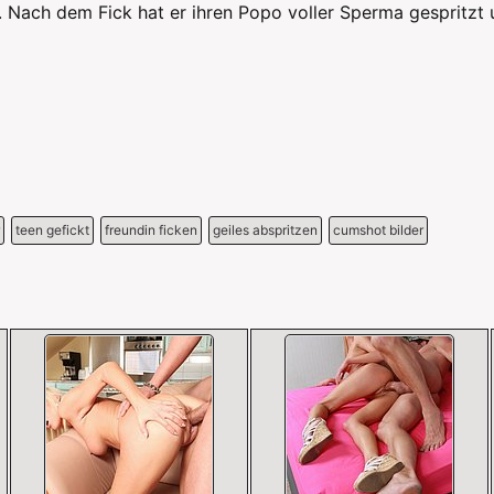
. Nach dem Fick hat er ihren Popo voller Sperma gespritzt u
teen gefickt
freundin ficken
geiles abspritzen
cumshot bilder